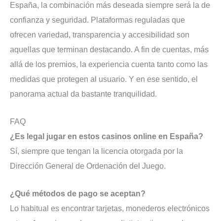
España, la combinación más deseada siempre será la de
confianza y seguridad. Plataformas reguladas que
ofrecen variedad, transparencia y accesibilidad son
aquellas que terminan destacando. A fin de cuentas, más
allá de los premios, la experiencia cuenta tanto como las
medidas que protegen al usuario. Y en ese sentido, el
panorama actual da bastante tranquilidad.
FAQ
¿Es legal jugar en estos casinos online en España?
Sí, siempre que tengan la licencia otorgada por la
Dirección General de Ordenación del Juego.
¿Qué métodos de pago se aceptan?
Lo habitual es encontrar tarjetas, monederos electrónicos