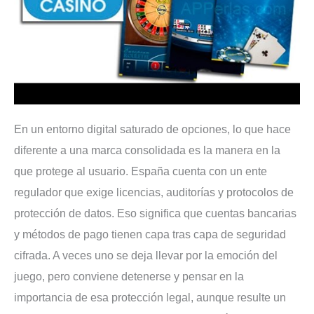
En un entorno digital saturado de opciones, lo que hace
diferente a una marca consolidada es la manera en la
que protege al usuario. España cuenta con un ente
regulador que exige licencias, auditorías y protocolos de
protección de datos. Eso significa que cuentas bancarias
y métodos de pago tienen capa tras capa de seguridad
cifrada. A veces uno se deja llevar por la emoción del
juego, pero conviene detenerse y pensar en la
importancia de esa protección legal, aunque resulte un