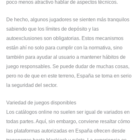
poco menos atractivo hablar de aspectos técnicos.
De hecho, algunos jugadores se sienten más tranquilos
sabiendo que los límites de depósito y las
autoexclusiones son obligatorias. Estos mecanismos
están ahí no solo para cumplir con la normativa, sino
también para ayudar al usuario a mantener hábitos de
juego responsables. Se puede dudar de muchas cosas,
pero no de que en este terreno, España se toma en serio
la seguridad del sector.
Variedad de juegos disponibles
Los catálogos online no suelen ser igual de variados en
todas partes. Aquí, sin embargo, conviene resaltar cómo
las plataformas autorizadas en España ofrecen desde