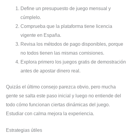
Define un presupuesto de juego mensual y
cúmplelo.
Comprueba que la plataforma tiene licencia
vigente en España.
Revisa los métodos de pago disponibles, porque
no todos tienen las mismas comisiones.
Explora primero los juegos gratis de demostración
antes de apostar dinero real.
Quizás el último consejo parezca obvio, pero mucha
gente se salta este paso inicial y luego no entiende del
todo cómo funcionan ciertas dinámicas del juego.
Estudiar con calma mejora la experiencia.
Estrategias útiles